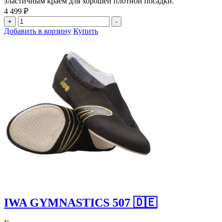
эластичным краем для хорошей плотной посадки.
4 499
₽
Количество
+
-
товара
Добавить в корзину
Купить
IWA
GYMNASTICS
509
R
🇩🇪
IWA GYMNASTICS 507 🇩🇪