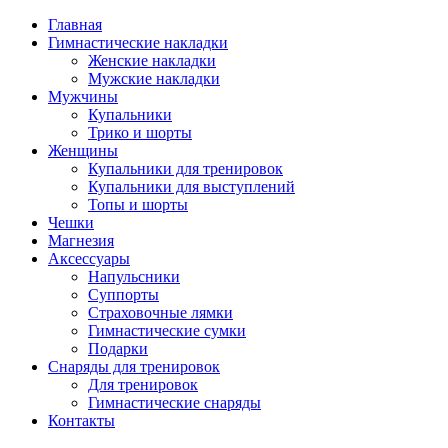
Главная
Гимнастические накладки
Женские накладки
Мужские накладки
Мужчины
Купальники
Трико и шорты
Женщины
Купальники для тренировок
Купальники для выступлений
Топы и шорты
Чешки
Магнезия
Аксессуары
Напульсники
Суппорты
Страховочные лямки
Гимнастические сумки
Подарки
Снаряды для тренировок
Для тренировок
Гимнастические снаряды
Контакты