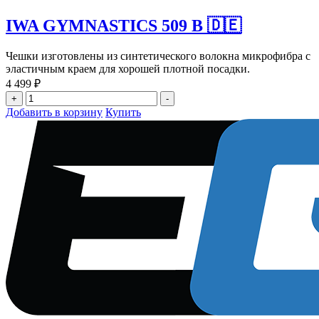
IWA GYMNASTICS 509 B 🇩🇪
Чешки изготовлены из синтетического волокна микрофибра с
эластичным краем для хорошей плотной посадки.
4 499
₽
Количество
+
-
товара
Добавить в корзину
Купить
IWA
GYMNASTICS
509
B
🇩🇪