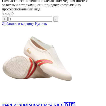
Гимнастические чешки в элегантном черном цвете с
золотыми вставками, они придают чрезвычайно
профессиональный вид.
4 499
₽
Количество
+
-
товара
Этот
Добавить в корзину
Купить
IWA
товар
GYMNASTICS
имеет
507
несколько
🇩🇪
вариаций.
Опции
можно
выбрать
на
странице
товара.
IWA GYMNASTICS 502 🇩🇪