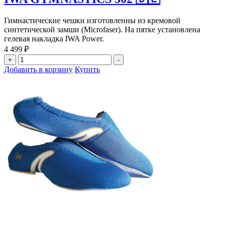
Гимнастические чешки изготовленны из кремовой
синтетической замши (Microfaser). На пятке установлена
гелевая накладка IWA Power.
4 499
₽
Количество
+
-
товара
Добавить в корзину
Купить
IWA
GYMNASTICS
502
🇩🇪