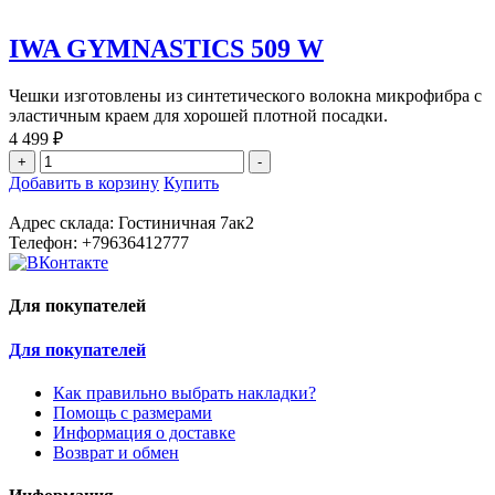
GYMNASTICS
509
IWA GYMNASTICS 509 W
R
🇩🇪
Чешки изготовлены из синтетического волокна микрофибра с
эластичным краем для хорошей плотной посадки.
4 499
₽
Количество
+
-
товара
Этот
Добавить в корзину
Купить
IWA
товар
GYMNASTICS
имеет
Адрес склада: Гостиничная 7ак2
509
несколько
Телефон: +79636412777
W
вариаций.
Опции
можно
Для покупателей
выбрать
на
Для покупателей
странице
товара.
Как правильно выбрать накладки?
Помощь с размерами
Информация о доставке
Возврат и обмен