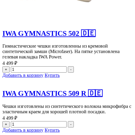
IWA GYMNASTICS 502 🇩🇪
Гимнастические чешки изготовленны из кремовой
синтетической замши (Microfaser). На пятке установлена
гелевая накладка IWA Power.
4 499
₽
Количество
+
-
товара
Добавить в корзину
Купить
IWA
GYMNASTICS
502
IWA GYMNASTICS 509 R 🇩🇪
🇩🇪
Чешки изготовлены из синтетического волокна микрофибра с
эластичным краем для хорошей плотной посадки.
4 499
₽
Количество
+
-
товара
Добавить в корзину
Купить
IWA