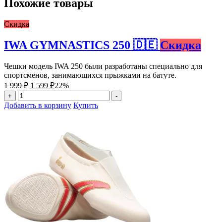
Похожие товары
Скидка
IWA GYMNASTICS 250 🇩🇪
Скидка
Чешки модель IWA 250 были разработаны специально для
спортсменов, занимающихся прыжками на батуте.
Первоначальная
Текущая
1 999
₽
1 599
₽
22%
цена
цена:
Количество
+
-
составляла
1
товара
Добавить в корзину
Купить
1
599 ₽.
IWA
999 ₽.
GYMNASTICS
250
🇩🇪