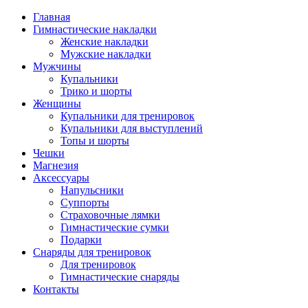
Главная
Гимнастические накладки
Женские накладки
Мужские накладки
Мужчины
Купальники
Трико и шорты
Женщины
Купальники для тренировок
Купальники для выступлений
Топы и шорты
Чешки
Магнезия
Аксессуары
Напульсники
Суппорты
Страховочные лямки
Гимнастические сумки
Подарки
Снаряды для тренировок
Для тренировок
Гимнастические снаряды
Контакты