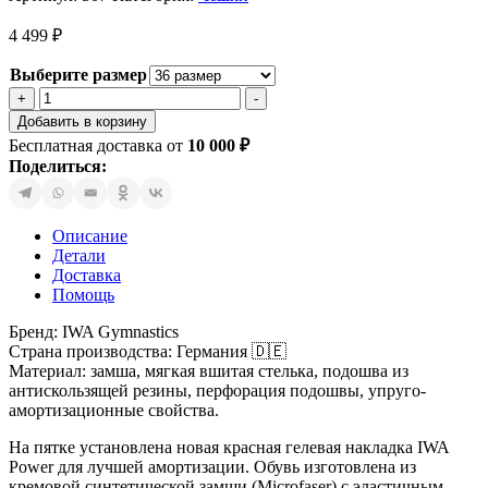
4 499
₽
Выберите размер
Количество
+
-
товара
Добавить в корзину
IWA
Бесплатная доставка от
10 000
₽
GYMNASTICS
Поделиться:
507
🇩🇪
Описание
Детали
Доставка
Помощь
Бренд: IWA Gymnastics
Страна производства: Германия 🇩🇪
Материал: замша, мягкая вшитая стелька, подошва из
антискользящей резины, перфорация подошвы, упруго-
амортизационные свойства.
На пятке установлена новая красная гелевая накладка IWA
Power для лучшей амортизации. Обувь изготовлена из
кремовой синтетической замши (Microfaser) с эластичным